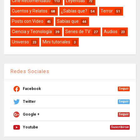
Cine Recomendado
Leyendas
113
72
Cuentos y Relatos
¿Sabías que?
Terror
68
54
51
Posts con Video
Sabías que
45
44
Ciencia y Tecnología
Series de TV
Audios
39
27
23
Universo
Mini tutoriales
23
3
Redes Sociales
Facebook
Seguir
Twitter
Seguir
Google +
Seguir
Youtube
Suscribirse