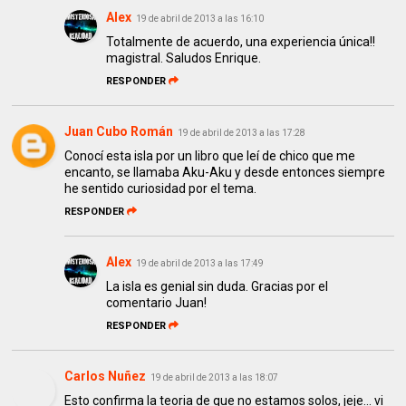
Alex
19 de abril de 2013 a las 16:10
Totalmente de acuerdo, una experiencia única!!
magistral. Saludos Enrique.
RESPONDER
Juan Cubo Román
19 de abril de 2013 a las 17:28
Conocí esta isla por un libro que leí de chico que me
encanto, se llamaba Aku-Aku y desde entonces siempre
he sentido curiosidad por el tema.
RESPONDER
Alex
19 de abril de 2013 a las 17:49
La isla es genial sin duda. Gracias por el
comentario Juan!
RESPONDER
Carlos Nuñez
19 de abril de 2013 a las 18:07
Esto confirma la teoria de que no estamos solos, jeje... vi