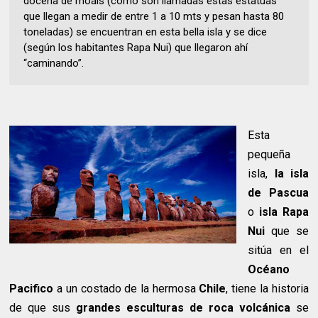
docena de moáis (como son llamadas estas estatuas
que llegan a medir de entre 1 a 10 mts y pesan hasta 80
toneladas) se encuentran en esta bella isla y se dice
(según los habitantes Rapa Nui) que llegaron ahí
“caminando”.
Esta
pequeña
isla,
la isla
de Pascua
o
isla Rapa
Nui
que se
sitúa en el
Océano
Pacifico
a un costado de la hermosa
Chile
, tiene la historia
de que sus
grandes esculturas de roca
volcánica
se