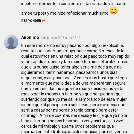
incoherentemente o conciente es ta marcado ya ! nada
amee tu post y me hizo reflexionar muchisimo
RESPONDER
Anónimo
4 de julio de 2013 a las 22:49
En este momento estoy pasando por algo inexplicable,
resulta que conoci una mujer hace como 3 meses de la
cual estuvimos en una relacion que paso todo muy rapido
y tan rapido empeso y tan rapido termino, el problema es
que ella nunca quiso tener algo serio me decia que no
siguieramos, terminabamos, pasabamos unos dias
seguiamos, y asi paso unas 2 veces mas hasta que llego
el momento que me lo decia de una manera tan segura
que yo en realidad no aguante mas y decidi ya no verla
mas o por lo menos un tiempo ya que no queria seguir
sufriendo por que yo me sali enamorando de esta mujer,
siendo que al principio era solo sexo, pero me decia que
sentia cosas por mi pero no tenia tiempo para estar
conmigo. A fin de cuentas me decidi y le dije que ya no la
hiba a llamar q no nos hibamos a ver y asi fue, ella vive
cerca de mi trabajo y aparte otros problemas que
ocurrian en este trabajo, decidi renunciar, para no verla a