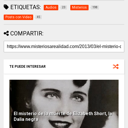
ETIQUETAS:
Audios
Misterios
23
198
Posts con Video
45
COMPARTIR:
TE PUEDE INTERESAR
El misterio de la muerte de Elizabeth Short, la
Dalia negra