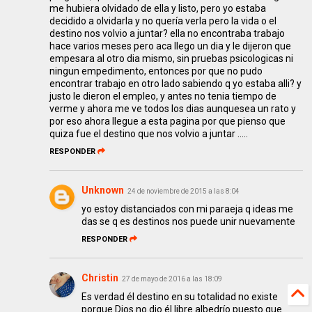
me hubiera olvidado de ella y listo, pero yo estaba
decidido a olvidarla y no quería verla pero la vida o el
destino nos volvio a juntar? ella no encontraba trabajo
hace varios meses pero aca llego un dia y le dijeron que
empesara al otro dia mismo, sin pruebas psicologicas ni
ningun empedimento, entonces por que no pudo
encontrar trabajo en otro lado sabiendo q yo estaba alli? y
justo le dieron el empleo, y antes no tenia tiempo de
verme y ahora me ve todos los dias aunquesea un rato y
por eso ahora llegue a esta pagina por que pienso que
quiza fue el destino que nos volvio a juntar .....
RESPONDER
Unknown
24 de noviembre de 2015 a las 8:04
yo estoy distanciados con mi paraeja q ideas me
das se q es destinos nos puede unir nuevamente
RESPONDER
Christin
27 de mayo de 2016 a las 18:09
Es verdad él destino en su totalidad no existe
porque Dios no dio él libre albedrío puesto que