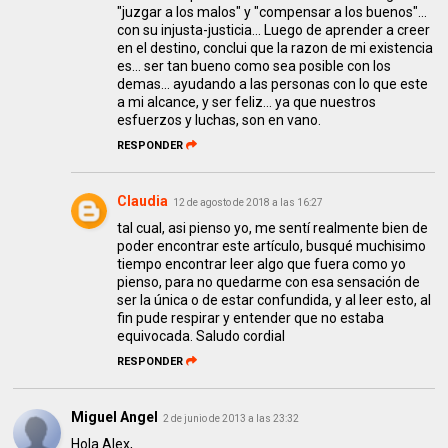
"juzgar a los malos" y "compensar a los buenos"...
con su injusta-justicia... Luego de aprender a creer
en el destino, conclui que la razon de mi existencia
es... ser tan bueno como sea posible con los
demas... ayudando a las personas con lo que este
a mi alcance, y ser feliz... ya que nuestros
esfuerzos y luchas, son en vano.
RESPONDER
Claudia
12 de agosto de 2018 a las 16:27
tal cual, asi pienso yo, me sentí realmente bien de
poder encontrar este artículo, busqué muchisimo
tiempo encontrar leer algo que fuera como yo
pienso, para no quedarme con esa sensación de
ser la única o de estar confundida, y al leer esto, al
fin pude respirar y entender que no estaba
equivocada. Saludo cordial
RESPONDER
Miguel Angel
2 de junio de 2013 a las 23:32
Hola Alex,