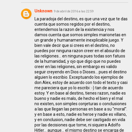
Unknown
9 de abril de 2016 a las 22:59
La paradoja del destino, es que una vez que te das
cuenta que somos regidos por el destino,
entendemos la razon de la existencia y nos
damos cuenta que somos simples marionetas en
un grande y humanamente inexplicable juego. Y
bien vale decir que si crees en el destino, no
puedes por ninguna razon creer en el absurdo de
las religiones... en ninguna pues todas son fatuos
de la humanidad, y ojo que digo que no puedes
creer en las religiones, sin embargo es valido
seguir creyendo en Dios o Dioses... pues el destino
alguien lo escribio. Exceptuando los ejemplos de
don Alex, estoy de acuerdo con todo el texto y casi
me pareciera que yo lo escribi :-) tan de acuerdo
estoy. Y en base al destino, tienes razon, nadie es
bueno y nadie es malo, de hecho el bien y el mal
no existen, son simples conjeturas o conclusiones
a las que llegan las personas en base a su "moral".
y en base a esto, nadie es heroe y nadie es villano,
y en conclusion, nadie debe ser castigado en vida
por las decisiones que tome, ni siquiera Adolfo
Hitler... aunque... el mismo destino se encarga de