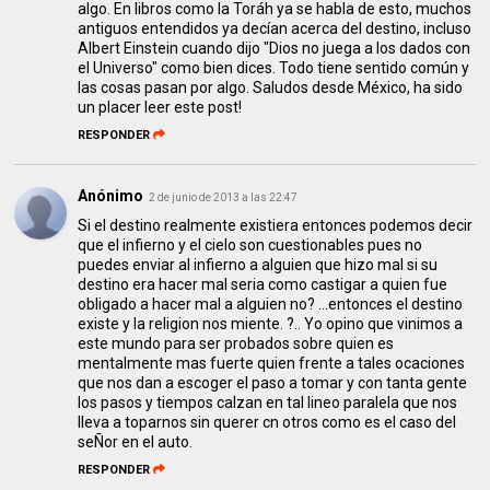
algo. En libros como la Toráh ya se habla de esto, muchos
antiguos entendidos ya decían acerca del destino, incluso
Albert Einstein cuando dijo "Dios no juega a los dados con
el Universo" como bien dices. Todo tiene sentido común y
las cosas pasan por algo. Saludos desde México, ha sido
un placer leer este post!
RESPONDER
Anónimo
2 de junio de 2013 a las 22:47
Si el destino realmente existiera entonces podemos decir
que el infierno y el cielo son cuestionables pues no
puedes enviar al infierno a alguien que hizo mal si su
destino era hacer mal seria como castigar a quien fue
obligado a hacer mal a alguien no? ...entonces el destino
existe y la religion nos miente. ?.. Yo opino que vinimos a
este mundo para ser probados sobre quien es
mentalmente mas fuerte quien frente a tales ocaciones
que nos dan a escoger el paso a tomar y con tanta gente
los pasos y tiempos calzan en tal lineo paralela que nos
lleva a toparnos sin querer cn otros como es el caso del
seÑor en el auto.
RESPONDER