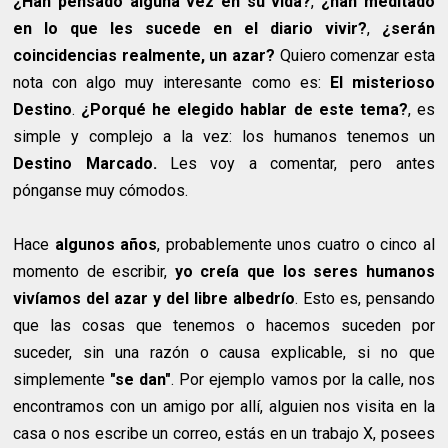
¿Han pensado alguna vez en su vida?
,
¿han meditado
en lo que les sucede en el diario vivir?
,
¿serán
coincidencias realmente, un azar?
Quiero comenzar esta
nota con algo muy interesante como es:
El misterioso
Destino
.
¿Porqué he elegido hablar de este tema?
, es
simple y complejo a la vez: los humanos tenemos un
Destino Marcado.
Les voy a comentar, pero antes
pónganse muy cómodos.
Hace
algunos años
, probablemente unos cuatro o cinco al
momento de escribir,
yo creía que los seres humanos
vivíamos del azar y del libre albedrío
. Esto es, pensando
que las cosas que tenemos o hacemos suceden por
suceder, sin una razón o causa explicable, si no que
simplemente
"se dan"
. Por ejemplo vamos por la calle, nos
encontramos con un amigo por allí, alguien nos visita en la
casa o nos escribe un correo, estás en un trabajo X, posees