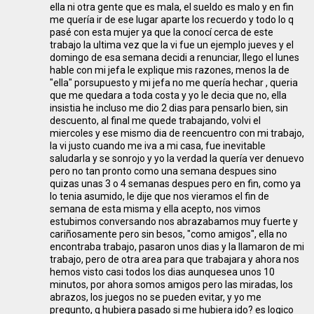
ella ni otra gente que es mala, el sueldo es malo y en fin
me quería ir de ese lugar aparte los recuerdo y todo lo q
pasé con esta mujer ya que la conocí cerca de este
trabajo la ultima vez que la vi fue un ejemplo jueves y el
domingo de esa semana decidi a renunciar, llego el lunes
hable con mi jefa le explique mis razones, menos la de
"ella" porsupuesto y mi jefa no me quería hechar , queria
que me quedara a toda costa y yo le decia que no, ella
insistia he incluso me dio 2 dias para pensarlo bien, sin
descuento, al final me quede trabajando, volvi el
miercoles y ese mismo dia de reencuentro con mi trabajo,
la vi justo cuando me iva a mi casa, fue inevitable
saludarla y se sonrojo y yo la verdad la quería ver denuevo
pero no tan pronto como una semana despues sino
quizas unas 3 o 4 semanas despues pero en fin, como ya
lo tenia asumido, le dije que nos vieramos el fin de
semana de esta misma y ella acepto, nos vimos
estubimos conversando nos abrazabamos muy fuerte y
cariñosamente pero sin besos, "como amigos", ella no
encontraba trabajo, pasaron unos dias y la llamaron de mi
trabajo, pero de otra area para que trabajara y ahora nos
hemos visto casi todos los dias aunquesea unos 10
minutos, por ahora somos amigos pero las miradas, los
abrazos, los juegos no se pueden evitar, y yo me
pregunto, q hubiera pasado si me hubiera ido? es logico