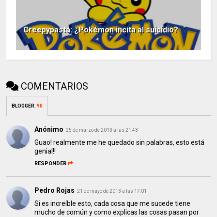
Creepypasta: ¿Pokémon incita al suicidio?
COMENTARIOS
BLOGGER
:
90
Anónimo
25 de marzo de 2013 a las 21:43
Guao! realmente me he quedado sin palabras, esto está
genial!!
RESPONDER
Pedro Rojas
21 de mayo de 2013 a las 17:01
Si es increíble esto, cada cosa que me sucede tiene
mucho de común y como explicas las cosas pasan por