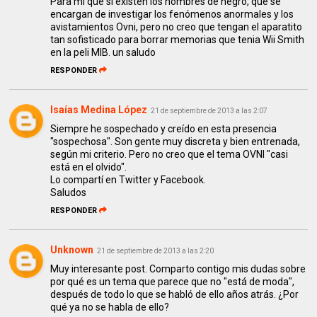
Para mi que si existen los hombres de negro, que se
encargan de investigar los fenómenos anormales y los
avistamientos Ovni, pero no creo que tengan el aparatito
tan sofisticado para borrar memorias que tenia Wii Smith
en la peli MIB. un saludo
RESPONDER
Isaías Medina López
21 de septiembre de 2013 a las 2:07
Siempre he sospechado y creído en esta presencia
"sospechosa". Son gente muy discreta y bien entrenada,
según mi criterio. Pero no creo que el tema OVNI "casi
está en el olvido".
Lo compartí en Twitter y Facebook.
Saludos
RESPONDER
Unknown
21 de septiembre de 2013 a las 2:20
Muy interesante post. Comparto contigo mis dudas sobre
por qué es un tema que parece que no "está de moda",
después de todo lo que se habló de ello años atrás. ¿Por
qué ya no se habla de ello?