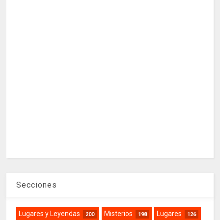
Secciones
Lugares y Leyendas
Misterios
Lugares
200
198
126