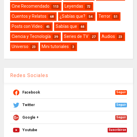
Cine Recomendado
Leyendas
113
72
Cuentos y Relatos
¿Sabías que?
Terror
68
54
51
Posts con Video
Sabías que
45
44
Ciencia y Tecnología
Series de TV
Audios
39
27
23
Universo
Mini tutoriales
23
3
Redes Sociales
Facebook
Seguir
Twitter
Seguir
Google +
Seguir
Youtube
Suscribirse