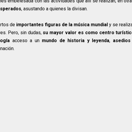
nes embelesada con las actividades que allí se realizan; en otra
esperados
, asustando a quienes la divisan.
ertos de
importantes figuras de la música mundial
y se realiz
es. Pero, sin dudas,
su mayor valor es como centro turísti
logía
acceso a un
mundo de historia y leyenda
,
asedios
nación.