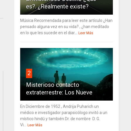
es?. ¿Realmente existe?
Música Recomendada para leer este artículo ¿Han
pensado alguna vez en su vida? , ¿han meditado
en lo que les sucede en el diar...
Leer Más
2
Misterioso contacto
extraterrestre: Los Nueve
En Diciembre de 1952 , Andrija Puharich un
médico e investigador parapsicólogo invitó a un
místico hindú y también Dr. de nombre D. G.
Vi...
Leer Más