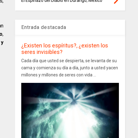
s,
El Espinazo del Diablo en Durango, México
an
Entrada destacada
co
,
 y
¿Existen los espíritus?, ¿existen los
seres invisibles?
Cada día que usted se despierta, se levanta de su
cama y comienza su día a día, junto a usted yacen
millones y millones de seres con vida ...