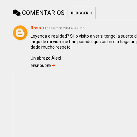
COMENTARIOS
BLOGGER
:
1
Rosa
11 de enero de 2014 a las 0:15
Leyenda o realidad? Si lo visito a ver si tengo la suer
largo de mi vida me han pasado, quizás un día haga un 
dado mucho respeto!
Un abrazo Álex!
RESPONDER