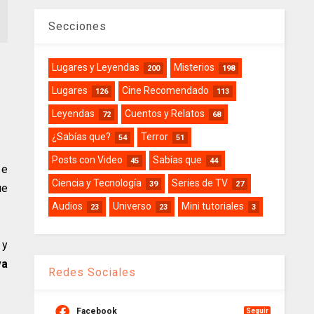
Secciones
Lugares y Leyendas
Misterios
200
198
Lugares
Cine Recomendado
126
113
Leyendas
Cuentos y Relatos
72
68
¿Sabías que?
Terror
54
51
Posts con Video
Sabías que
45
44
 e
Ciencia y Tecnología
Series de TV
39
27
ue
Audios
Universo
Mini tutoriales
23
23
3
 y
va
Redes Sociales
Facebook
Seguir