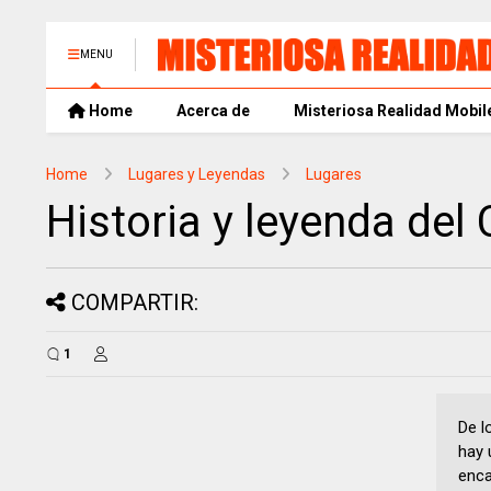
MENU
Home
Acerca de
Misteriosa Realidad Mobil
Home
Lugares y Leyendas
Lugares
Historia y leyenda del C
COMPARTIR:
1
De l
hay 
enca