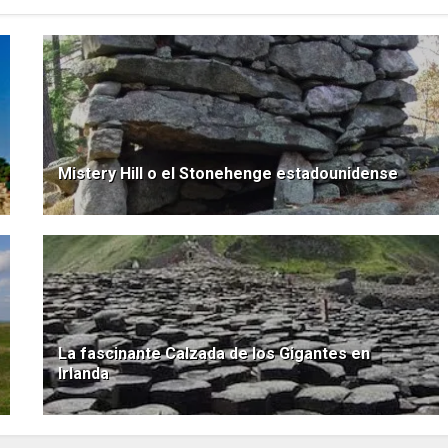
Mistery Hill o el Stonehenge estadounidense
La fascinante Calzada de los Gigantes en
Irlanda