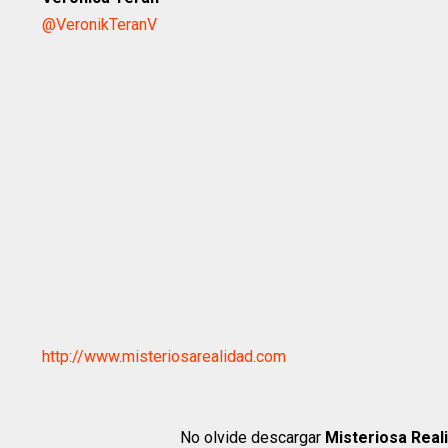
@VeronikTeranV
http://www.misteriosarealidad.com
No olvide descargar
Misteriosa Real