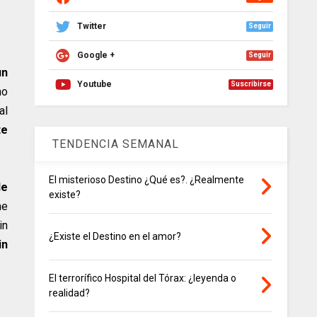
Twitter
Seguir
Google +
Seguir
un
Youtube
Suscribirse
no
al
te
TENDENCIA SEMANAL
El misterioso Destino ¿Qué es?. ¿Realmente
de
existe?
me
in
¿Existe el Destino en el amor?
in
El terrorífico Hospital del Tórax: ¿leyenda o
realidad?