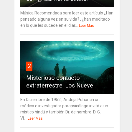
Música Recomendada para leer este artículo ¿Han
pensado alguna vez en su vida? , ¿han meditado
en lo que les sucede en el diar...
Leer Más
2
Misterioso contacto
extraterrestre: Los Nueve
En Diciembre de 1952 , Andrija Puharich un
médico e investigador parapsicólogo invitó a un
místico hindú y también Dr. de nombre D. G.
Vi...
Leer Más