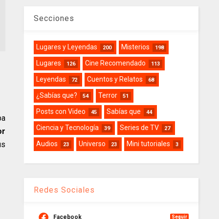
Secciones
Lugares y Leyendas
Misterios
200
198
Lugares
Cine Recomendado
126
113
Leyendas
Cuentos y Relatos
72
68
¿Sabías que?
Terror
54
51
Posts con Video
Sabías que
45
44
ba
Ciencia y Tecnología
Series de TV
39
27
or
us
Audios
Universo
Mini tutoriales
23
23
3
Redes Sociales
Facebook
Seguir