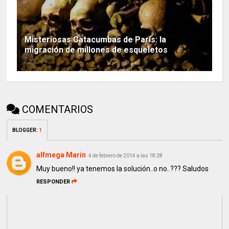
Misteriosas Catacumbas de París: la
migración de millones de esqueletos
COMENTARIOS
BLOGGER
:
1
alfmega Marín
4 de febrero de 2014 a las 18:28
Muy bueno!! ya tenemos la solución..o no..??? Saludos
RESPONDER