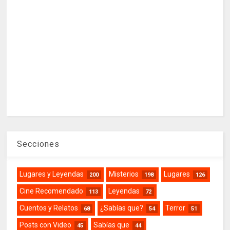
Secciones
Lugares y Leyendas
Misterios
Lugares
200
198
126
Cine Recomendado
Leyendas
113
72
Cuentos y Relatos
¿Sabías que?
Terror
68
54
51
Posts con Video
Sabías que
45
44