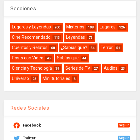
Secciones
Lugares y Leyendas
Misterios
Lugares
200
198
126
Cine Recomendado
Leyendas
113
72
Cuentos y Relatos
¿Sabías que?
Terror
68
54
51
Posts con Video
Sabías que
45
44
Ciencia y Tecnología
Series de TV
Audios
39
27
23
Universo
Mini tutoriales
23
3
Redes Sociales
Facebook
Seguir
Twitter
Seguir