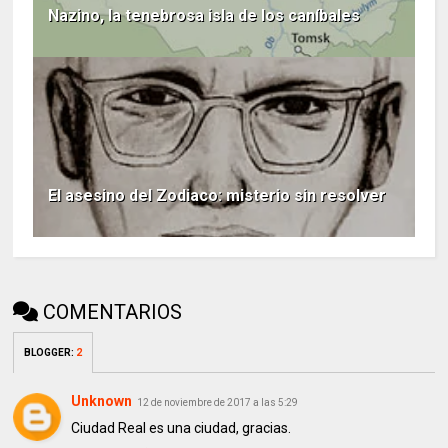
Nazino, la tenebrosa isla de los caníbales
El asesino del Zodiaco: misterio sin resolver
COMENTARIOS
BLOGGER
:
2
Unknown
12 de noviembre de 2017 a las 5:29
Ciudad Real es una ciudad, gracias.