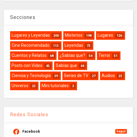
Secciones
Lugares y Leyendas
Misterios
Lugares
200
198
126
Cine Recomendado
Leyendas
113
72
Cuentos y Relatos
¿Sabías que?
Terror
68
54
51
Posts con Video
Sabías que
45
44
Ciencia y Tecnología
Series de TV
Audios
39
27
23
Universo
Mini tutoriales
23
3
Redes Sociales
Facebook
Seguir