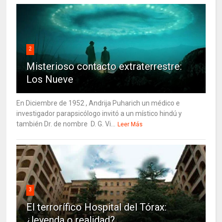
2
Misterioso contacto extraterrestre:
Los Nueve
En Diciembre de 1952 , Andrija Puharich un médico e
investigador parapsicólogo invitó a un místico hindú y
también Dr. de nombre D. G. Vi...
Leer Más
3
El terrorífico Hospital del Tórax:
¿leyenda o realidad?