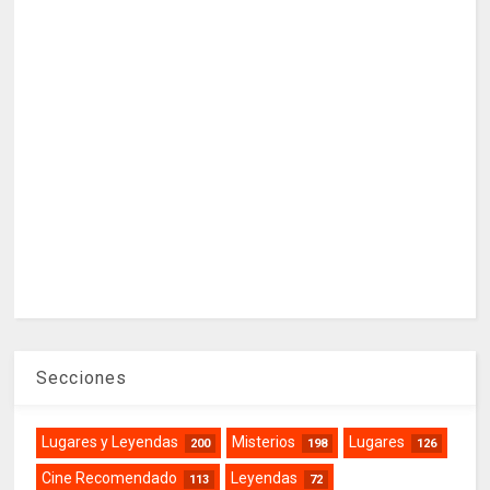
Secciones
Lugares y Leyendas
Misterios
Lugares
200
198
126
Cine Recomendado
Leyendas
113
72