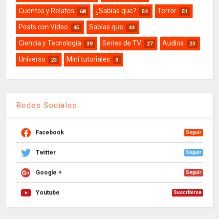
Cuentos y Relatos
¿Sabías que?
Terror
68
54
51
Posts con Video
Sabías que
45
44
Ciencia y Tecnología
Series de TV
Audios
39
27
23
Universo
Mini tutoriales
23
3
Redes Sociales
Facebook
Seguir
Twitter
Seguir
Google +
Seguir
Youtube
Suscribirse