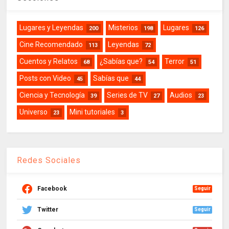
Lugares y Leyendas
Misterios
Lugares
200
198
126
Cine Recomendado
Leyendas
113
72
Cuentos y Relatos
¿Sabías que?
Terror
68
54
51
Posts con Video
Sabías que
45
44
Ciencia y Tecnología
Series de TV
Audios
39
27
23
Universo
Mini tutoriales
23
3
Redes Sociales
Facebook
Seguir
Twitter
Seguir