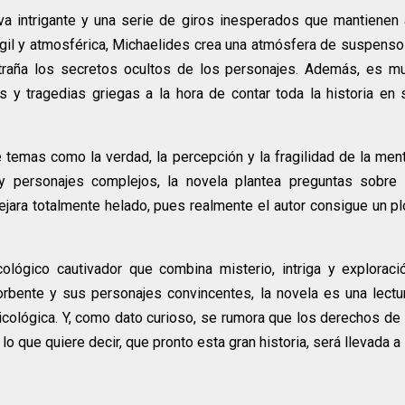
iva intrigante y una serie de giros inesperados que mantienen 
ágil y atmosférica, Michaelides crea una atmósfera de suspenso
ntraña los secretos ocultos de los personajes. Además, es m
 y tragedias griegas a la hora de contar toda la historia en s
e temas como la verdad, la percepción y la fragilidad de la men
 personajes complejos, la novela plantea preguntas sobre 
e dejara totalmente helado, pues realmente el autor consigue un pl
cológico cautivador que combina misterio, intriga y exploraci
rbente y sus personajes convincentes, la novela es una lectu
icológica. Y, como dato curioso, se rumora que los derechos de 
o que quiere decir, que pronto esta gran historia, será llevada a 