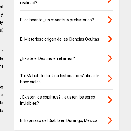
realidad?
al
 y
El celacanto ¿un monstruo prehistórico?
uy
í,
El Misterioso origen de las Ciencias Ocultas
te
la
¿Existe el Destino en el amor?
ot
Taj Mahal - India: Una historia romántica de
hace siglos
ón
ra
¿Existen los espíritus?, ¿existen los seres
la
invisibles?
la
El Espinazo del Diablo en Durango, México