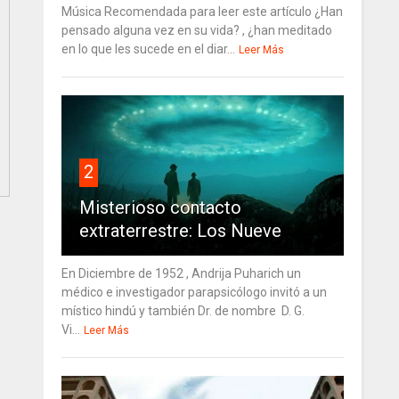
Música Recomendada para leer este artículo ¿Han
pensado alguna vez en su vida? , ¿han meditado
en lo que les sucede en el diar...
Leer Más
2
Misterioso contacto
extraterrestre: Los Nueve
En Diciembre de 1952 , Andrija Puharich un
médico e investigador parapsicólogo invitó a un
místico hindú y también Dr. de nombre D. G.
Vi...
Leer Más