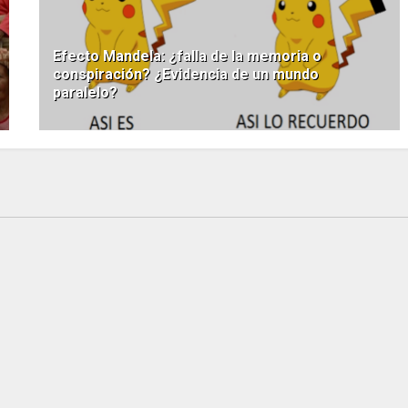
Efecto Mandela: ¿falla de la memoria o
conspiración? ¿Evidencia de un mundo
paralelo?