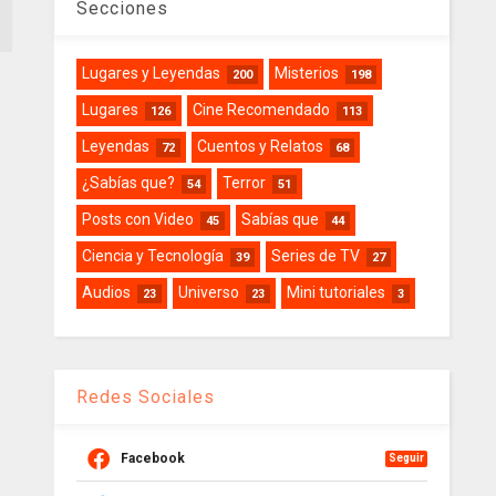
Secciones
Lugares y Leyendas
Misterios
200
198
Lugares
Cine Recomendado
126
113
Leyendas
Cuentos y Relatos
72
68
¿Sabías que?
Terror
54
51
Posts con Video
Sabías que
45
44
Ciencia y Tecnología
Series de TV
39
27
Audios
Universo
Mini tutoriales
23
23
3
Redes Sociales
Facebook
Seguir