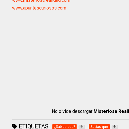
www.misteriosarealidad.com
www.apuntescuriosos.com
No olvide descargar
Misteriosa Real
ETIQUETAS:
¿Sabías que?
Sabías que
54
44