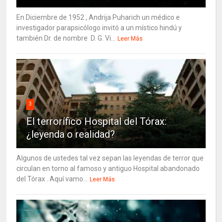
En Diciembre de 1952 , Andrija Puharich un médico e
investigador parapsicólogo invitó a un místico hindú y
también Dr. de nombre D. G. Vi...
Leer Más
3
El terrorífico Hospital del Tórax:
¿leyenda o realidad?
Algunos de ustedes tal vez sepan las leyendas de terror que
circulan en torno al famoso y antiguo Hospital abandonado
del Tórax . Aquí vamo...
Leer Más