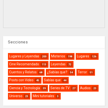
Secciones
Lugares y Leyendas
Misterios
Lugares
200
198
126
Cine Recomendado
Leyendas
113
72
Cuentos y Relatos
¿Sabías que?
Terror
68
54
51
Posts con Video
Sabías que
45
44
Ciencia y Tecnología
Series de TV
Audios
39
27
23
Universo
Mini tutoriales
23
3