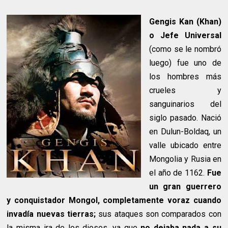
Gengis Kan (Khan)
o Jefe Universal
(como se le nombró
luego) fue uno de
los hombres más
crueles y
sanguinarios del
siglo pasado. Nació
en Dulun-Boldaq, un
valle ubicado entre
Mongolia y Rusia en
el año de 1162.
Fue
un gran guerrero
y conquistador Mongol, completamente voraz cuando
invadía nuevas tierras;
sus ataques son comparados con
la misma ira de los dioses, ya que
no dejaba nada a su