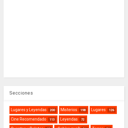
Secciones
Lugares y Leyendas
Misterios
Lugares
200
198
126
Cine Recomendado
Leyendas
113
72