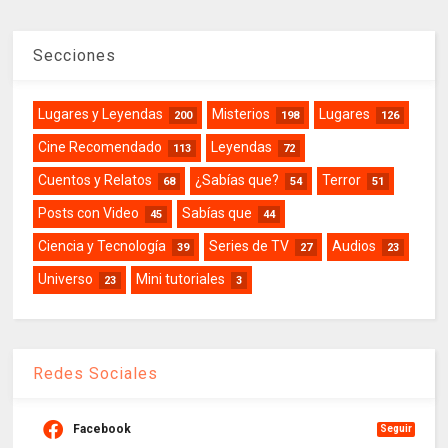
Secciones
Lugares y Leyendas
Misterios
Lugares
200
198
126
Cine Recomendado
Leyendas
113
72
Cuentos y Relatos
¿Sabías que?
Terror
68
54
51
Posts con Video
Sabías que
45
44
Ciencia y Tecnología
Series de TV
Audios
39
27
23
Universo
Mini tutoriales
23
3
Redes Sociales
Facebook
Seguir