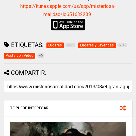
https://itunes.apple.com/us/app/misteriosa-
realidad/id651632239
ETIQUETAS:
Lugares
Lugares y Leyendas
126
200
Posts con Video
45
COMPARTIR:
TE PUEDE INTERESAR