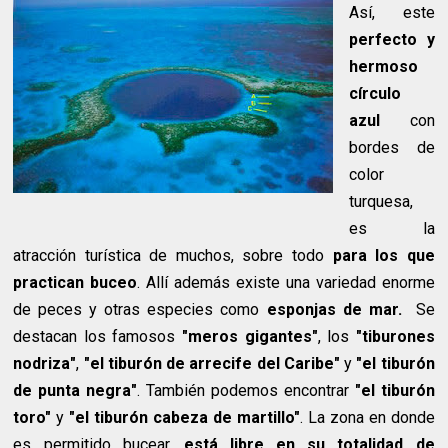
Así, este
perfecto y
hermoso
círculo
azul
con
bordes de
color
turquesa,
es la
atracción turística de muchos, sobre todo
para los que
practican buceo
. Allí además existe una variedad enorme
de peces y otras especies como
esponjas de mar.
Se
destacan los famosos
"meros gigantes"
, los
"tiburones
nodriza"
,
"el tiburón de arrecife del Caribe"
y
"el tiburón
de punta negra"
. También podemos encontrar
"el tiburón
toro"
y
"el tiburón cabeza de martillo"
. La zona en donde
es permitido bucear,
está libre en su totalidad de