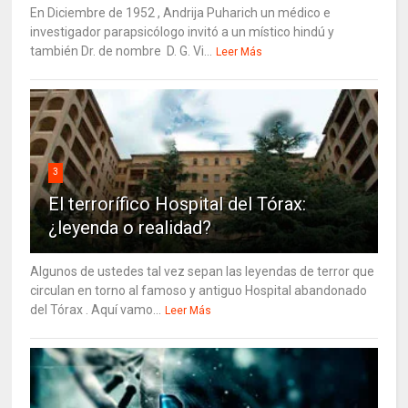
En Diciembre de 1952 , Andrija Puharich un médico e
investigador parapsicólogo invitó a un místico hindú y
también Dr. de nombre D. G. Vi...
Leer Más
3
El terrorífico Hospital del Tórax:
¿leyenda o realidad?
Algunos de ustedes tal vez sepan las leyendas de terror que
circulan en torno al famoso y antiguo Hospital abandonado
del Tórax . Aquí vamo...
Leer Más