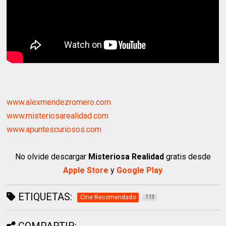
www.alexmendezromero.com
www.misteriosarealidad.com
www.apuntescuriosos.com
No olvide descargar
Misteriosa Realidad
gratis desde
Apple Store
y
Google Play
ETIQUETAS:
Cine Recomendado
113