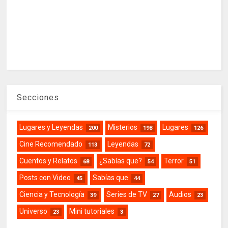
Secciones
Lugares y Leyendas
Misterios
Lugares
200
198
126
Cine Recomendado
Leyendas
113
72
Cuentos y Relatos
¿Sabías que?
Terror
68
54
51
Posts con Video
Sabías que
45
44
Ciencia y Tecnología
Series de TV
Audios
39
27
23
Universo
Mini tutoriales
23
3