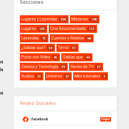
Secciones
Lugares y Leyendas
Misterios
200
198
Lugares
Cine Recomendado
126
113
Leyendas
Cuentos y Relatos
72
68
¿Sabías que?
Terror
54
51
Posts con Video
Sabías que
45
44
na
Ciencia y Tecnología
Series de TV
39
27
la
Audios
Universo
Mini tutoriales
23
23
3
ma
Redes Sociales
Facebook
Seguir