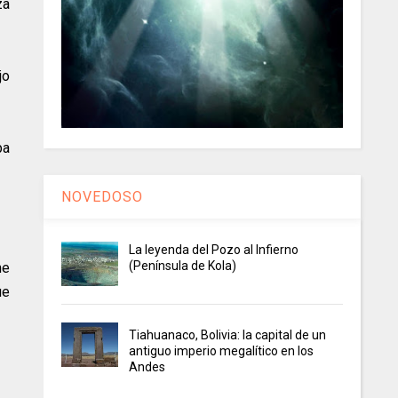
za
jo
ba
NOVEDOSO
La leyenda del Pozo al Infierno
(Península de Kola)
he
ue
Tiahuanaco, Bolivia: la capital de un
antiguo imperio megalítico en los
Andes