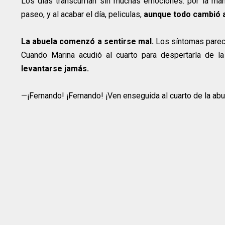
Los días transcurrian sin muchas emociones: por la maña
paseo, y al acabar el día, peliculas,
aunque todo cambió a 
La abuela comenzó a sentirse mal.
Los síntomas parecía
Cuando Marina acudió al cuarto para despertarla de l
levantarse jamás.
—¡Fernando! ¡Fernando! ¡Ven enseguida al cuarto de la abue