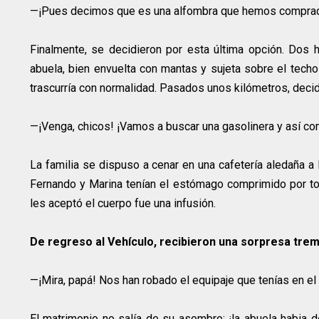
—¡Pues decimos que es una alfombra que hemos compra
Finalmente, se decidieron por esta última opción. Dos 
abuela, bien envuelta con mantas y sujeta sobre el tech
trascurría con normalidad. Pasados unos kilómetros, deci
—¡Venga, chicos! ¡Vamos a buscar una gasolinera y así 
La familia se dispuso a cenar en una cafetería aledaña a 
Fernando y Marina tenían el estómago comprimido por to
les aceptó el cuerpo fue una infusión.
De regreso al Vehículo, recibieron una sorpresa tre
—¡Mira, papá! Nos han robado el equipaje que tenías en el
El matrimonio no salía de su asombro: ¡la abuela habia 