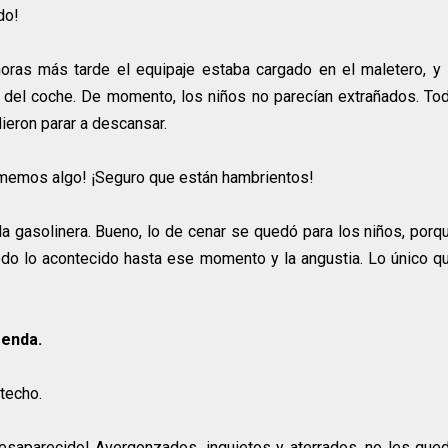
do!
horas más tarde el equipaje estaba cargado en el maletero, y 
o del coche. De momento, los niños no parecían extrañados. To
dieron parar a descansar.
comemos algo! ¡Seguro que están hambrientos!
la gasolinera. Bueno, lo de cenar se quedó para los niños, porq
do lo acontecido hasta ese momento y la angustia. Lo único q
menda.
 techo.
desaparecido! Avergonzados, inquietos y aterrados, no les que