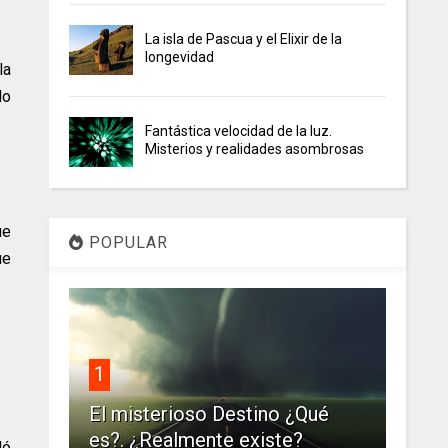
La isla de Pascua y el Elixir de la
longevidad
la
do
Fantástica velocidad de la luz.
Misterios y realidades asombrosas
ue
POPULAR
ue
1
El misterioso Destino ¿Qué
es?. ¿Realmente existe?
dó