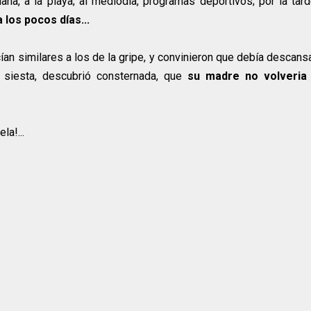
na, a la playa; al mediodia, programas deportivos; por la tard
los pocos días...
n similares a los de la gripe, y convinieron que debía descansa
a siesta, descubrió consternada, que
su madre no volveria
la!...