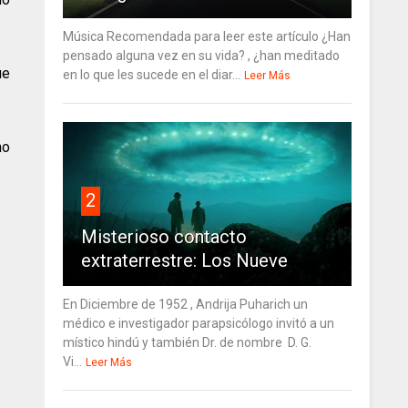
Música Recomendada para leer este artículo ¿Han
pensado alguna vez en su vida? , ¿han meditado
ue
en lo que les sucede en el diar...
Leer Más
no
2
Misterioso contacto
extraterrestre: Los Nueve
En Diciembre de 1952 , Andrija Puharich un
médico e investigador parapsicólogo invitó a un
místico hindú y también Dr. de nombre D. G.
Vi...
Leer Más