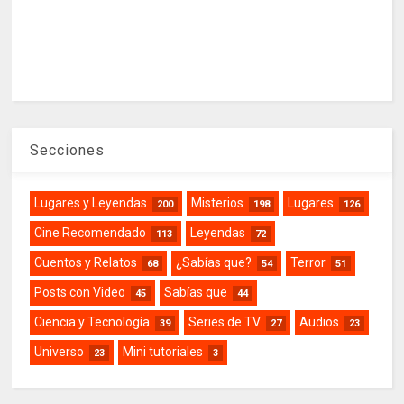
Secciones
Lugares y Leyendas
Misterios
Lugares
200
198
126
Cine Recomendado
Leyendas
113
72
Cuentos y Relatos
¿Sabías que?
Terror
68
54
51
Posts con Video
Sabías que
45
44
Ciencia y Tecnología
Series de TV
Audios
39
27
23
Universo
Mini tutoriales
23
3