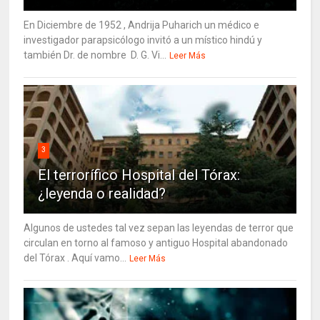
En Diciembre de 1952 , Andrija Puharich un médico e
investigador parapsicólogo invitó a un místico hindú y
también Dr. de nombre D. G. Vi...
Leer Más
3
El terrorífico Hospital del Tórax:
¿leyenda o realidad?
Algunos de ustedes tal vez sepan las leyendas de terror que
circulan en torno al famoso y antiguo Hospital abandonado
del Tórax . Aquí vamo...
Leer Más